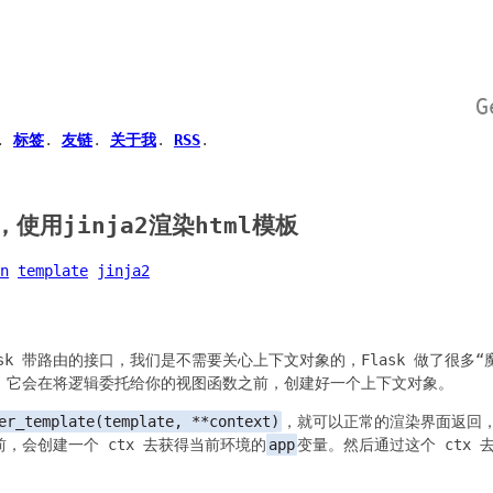
G
.
标签
.
友链
.
关于我
.
RSS
.
，使用jinja2渲染html模板
n
template
jinja2
sk 带路由的接口，我们是不需要关心上下文对象的，Flask 做了很多“魔
，它会在将逻辑委托给你的视图函数之前，创建好一个上下文对象。
er_template(template, **context)
，就可以正常的渲染界面返回
，会创建一个 ctx 去获得当前环境的
app
变量。然后通过这个 ctx 