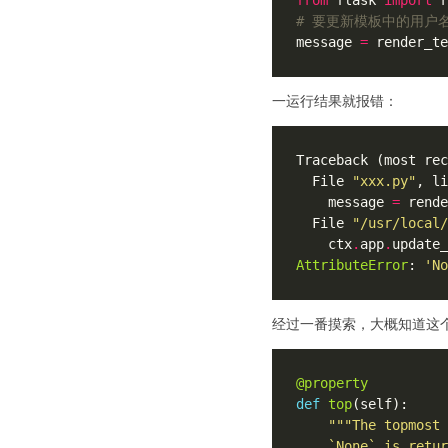
# 要更新模板中的用户
message 
=
 render_te
一运行结果就报错：
  File 
"xxx.py"
, li
    message 
=
 rende
  File 
"/usr/local/
    ctx
.
app
.
AttributeError
: 
'No
经过一番摸索，大概知道这
@property
def
top