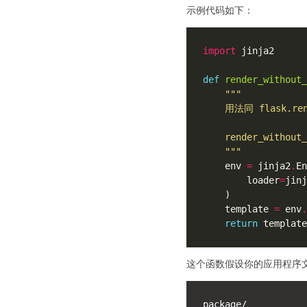
示例代码如下：
import
def
render_without
    """
    env 
=
 jinja2
.
        loader
=
jinj
    template 
=
 env
.
return
 template
这个函数假设你的应用程序
package/
