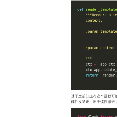
def
render_template
    """
    ctx 
=
 _app_ctx_
    ctx
.
app
.
return
 _render(
                   
基于之前知道有这个函数可以
邮件发送走。出于惯性思维
from
 flask 
import