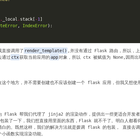
.
_local
.
stack[
-
1
teError
, 
IndexError
我直接调用了
render_template()
,并没有通过 Flask 路由，所以
去通过
ctx
获取当前应用的
app
对象，所以 ctx 被赋值为 None,因
个地方，并不需要创建也不应该创建一个 flask 应用，但我又想使用 
Flask 帮我们代理了 jinja2 的渲染动作，提供出一些更适合开发者
部，包装了一下，我们想直接用里面的东西，Flask 就不干了。明白人都看得
是清白的。既然这样，我们的解决方法就是拨调 flask 的包装， 直接去调用
个小函数实现渲染功能。