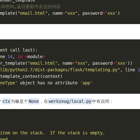
名和密码,返回要邮件发送的内容
mplate(
"email.html"
, name
=
"xxx"
, password
=
'xxx'
ne 
14
, 
in
<
module
>
r_template(
"email.html"
, name
=
"xxx"
, password
=
'xxx'
lib/python2.7/dist-packages/flask/templating.py"
, line 
1
neType'
 object has no attribute 
'app'
个
ctx
为嘛是个
None
，在
werkzeug/local.py
中有说明：