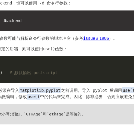
ckend，也可以使用
-d
命令行参数：
参数可能与解析命令行参数的脚本冲突（参考
issue＃1986
）。
特定的后端，则可以使用
use()
函数：
)   
# 默认输出 postscript
必须在导入
matplotlib.pyplot
之前调用。导入 pyplot 后调用
use(
码做编辑，修改
use()
中的代码来完成。因此，除非必要，否则应该避免
写;例如，‘GTKAgg’和’gtkagg’是等价的。