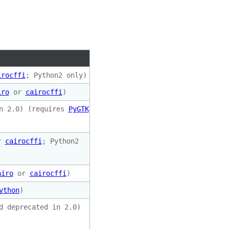
：
irocffi
; Python2 only)
iro
or
cairocffi
)
in 2.0) (requires
PyGTK
r
cairocffi
; Python2
airo
or
cairocffi
)
ython
)
d deprecated in 2.0)