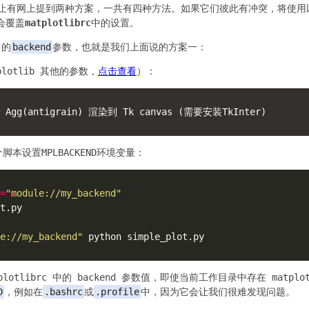
止有网上提到两种方案，一共有四种方法。如果它们彼此有冲突，将使用
会覆盖
matplotlibrc
中的设置。
中的
backend
参数，也就是我们上面说的方案一：
lotlib 其他的参数，
点击查看
）：
单个脚本设置
MPLBACKEND
环境变量：
=
"module://my_backend"
e://my_backend"
otlibrc 中的 backend 参数值，即使当前工作目录中存在 matplo
D
，例如在
.bashrc
或
.profile
中，因为它会让我们很难发现问题。