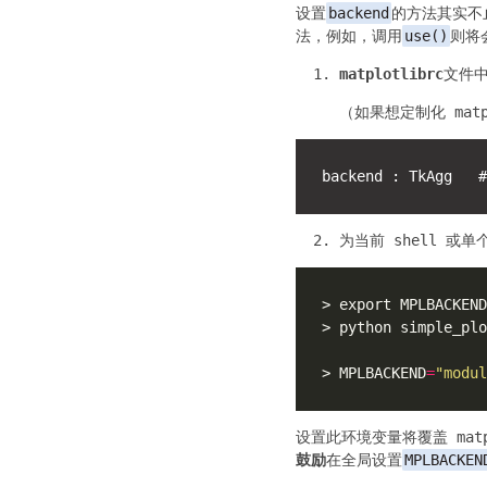
设置
backend
的方法其实不
法，例如，调用
use()
则将
matplotlibrc
文件
（如果想定制化 matp
为当前 shell 或
> export MPLBACKEND
> MPLBACKEND
=
"modul
设置此环境变量将覆盖 matpl
鼓励
在全局设置
MPLBACKEN