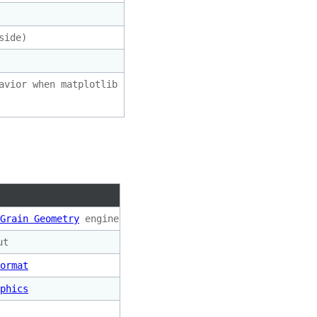
)
side
)
avior when matplotlib
Grain Geometry
engine
ut
ormat
phics