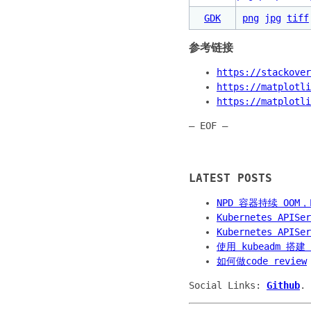
GDK
png
jpg
tiff
参考链接
https://stackover
https://matplotli
https://matplotli
— EOF —
LATEST POSTS
NPD 容器持续 OO
Kubernetes APIS
Kubernetes APIS
使用 kubeadm 搭建 
如何做code review
Social Links:
Github
.