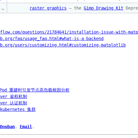
…
raster graphics
– the
Gimp Drawing Kit
Depre
flow.com/questions/21784641/installation-issue-with-matp
b.org/faq/usage_faq.html#what-is-a-backend
b.org/users/customizing.html#customizing-matplotlib
M，Pod 重建时引发节点高负载根因分析
erver 鉴权机制
erver 认证机制
kubernetes 集群
Douban
.
Email
.