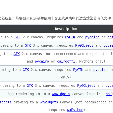
染器组合，能够显示到屏幕并使用非交互式列表中的适当渲染器写入文件
Description
ng to a
GTK
2.x canvas (requires
PyGTK
and
pycairo
or
ca
ndering to a
GTK
3.x canvas (requires
PyGObject
and
pyca
ng to a
GTK
2.x canvas (not recommended and d eprecated 
and
pycairo
or
cairocffi
; Python2 only)
dering to a
GTK
2.x canvas (requires
PyGTK
and
pycairo
o
only)
endering to a
GTK
3.x canvas (requires
PyGObject
and
pyc
Agg rendering to to a
wxWidgets
canvas (requires
wxP
idgets
drawing to a
wxWidgets
Canvas (not recommended an
(requires
wxPython
)