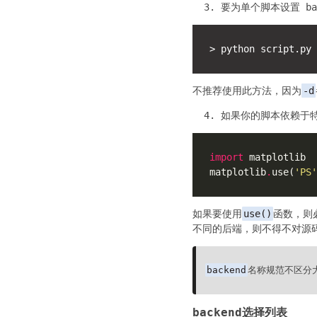
要为单个脚本设置 ba
不推荐使用此方法，因为
-d
如果你的脚本依赖于
import
matplotlib
.
use(
'PS'
如果要使用
use()
函数，则
不同的后端，则不得不对源
backend
名称规范不区分大小
backend
选择列表