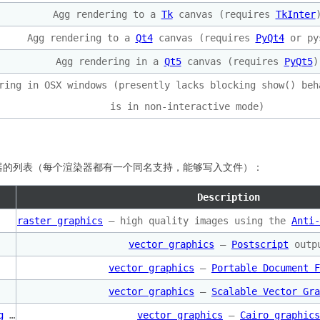
Agg rendering to a
Tk
canvas (requires
TkInter
Agg rendering to a
Qt4
canvas (requires
PyQt4
or
py
Agg rendering in a
Qt5
canvas (requires
PyQt5
)
ring in OSX windows (presently lacks blocking show() beh
is in non-interactive mode)
 渲染器的列表（每个渲染器都有一个同名支持，能够写入文件）：
Description
raster graphics
– high quality images using the
Anti-
vector graphics
–
Postscript
outp
vector graphics
–
Portable Document F
vector graphics
–
Scalable Vector Gra
g
…
vector graphics
–
Cairo graphics