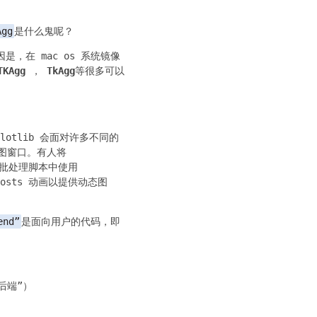
Agg
是什么鬼呢？
是，在 mac os 系统镜像
TKAgg
，
TkAgg
等很多可以
otlib 会面对许多不同的
出绘图窗口。有人将
批处理脚本中使用
osts 动画以提供动态图
end”
是面向用户的代码，即
式后端”）