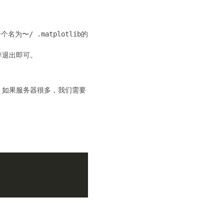
一个名为
〜/ .matplotlib
的
存退出即可。
植，如果服务器很多，我们需要