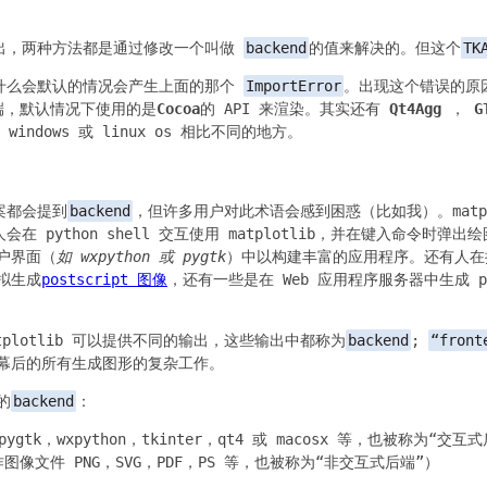
出，两种方法都是通过修改一个叫做
backend
的值来解决的。但这个
TK
什么会默认的情况会产生上面的那个
ImportError
。出现这个错误的原因
的后端，默认情况下使用的是
Cocoa
的 API 来渲染。其实还有
Qt4Agg
，
G
windows 或 linux os 相比不同的地方。
案都会提到
backend
，但许多用户对此术语会感到困惑（比如我）。matpl
 python shell 交互使用 matplotlib，并在键入命令时弹
用户界面（
如 wxpython 或 pygtk
）中以构建丰富的应用程序。还有人在
模拟生成
postscript 图像
，还有一些是在 Web 应用程序服务器中生成 p
plotlib 可以提供不同的输出，这些输出中都称为
backend
;
“front
幕后的所有生成图形的复杂工作。
的
backend
：
gtk，wxpython，tkinter，qt4 或 macosx 等，也被称为“交互
像文件 PNG，SVG，PDF，PS 等，也被称为“非交互式后端”）