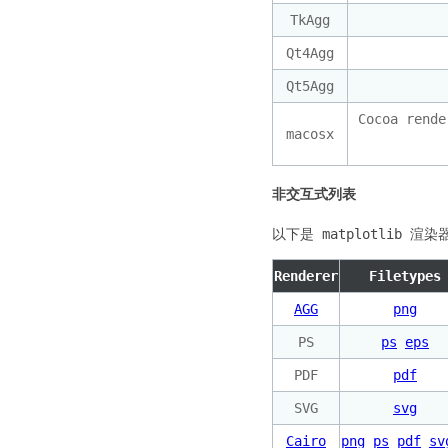
TkAgg
Qt4Agg
Qt5Agg
Cocoa rende
macosx
非交互式列表
以下是 matplotlib
Renderer
Filetypes
AGG
png
PS
ps
eps
PDF
pdf
SVG
svg
Cairo
png
ps
pdf
sv