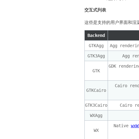
交互式列表
这些是支持的用户界面和渲
Backend
GTKAgg
Agg renderi
GTK3Agg
Agg re
GDK renderi
GTK
Cairo ren
GTKCairo
GTK3Cairo
Cairo r
WXAgg
Native
wxW
WX